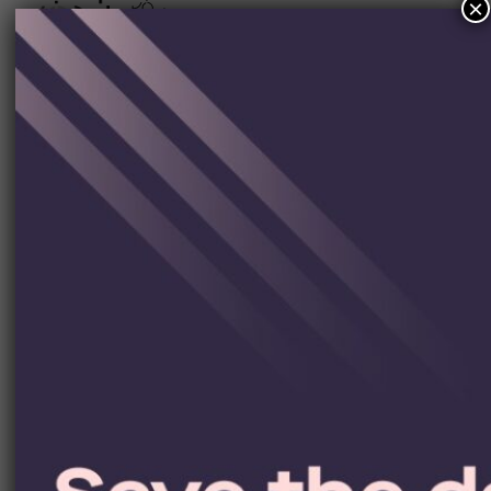
×
Partnerzy
Współorganizatorzy